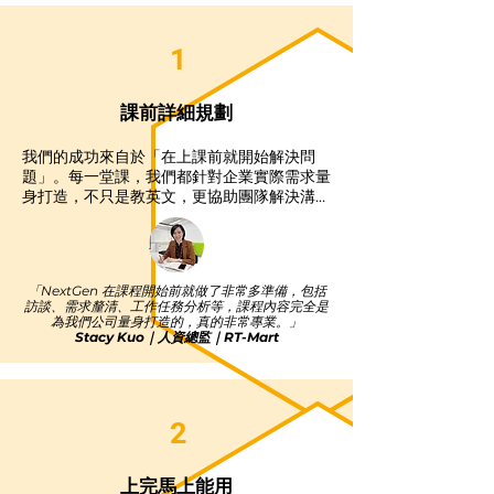
1
課前詳細規劃
我們的成功來自於「在上課前就開始解決問
題」。每一堂課，我們都針對企業實際需求量
身打造，不只是教英文，更協助團隊解決溝通
難題。

我們透過三個步驟，深入了解您的團隊狀況：

•客戶訪談：掌握當前公司的溝通痛點

•學員訪談：深入了解每位學員的工作任務

「NextGen 在課程開始前就做了非常多準備，包括
•課前情境設計：分析實際工作中會用到的語
訪談、需求釐清、工作任務分析等，課程內容完全是
言情境

為我們公司量身打造的，真的非常專業。」
這樣的規劃流程，確保每堂課都「有用、實
Stacy Kuo｜人資總監｜RT-Mart
用、馬上能用」。
2
上完馬上能用