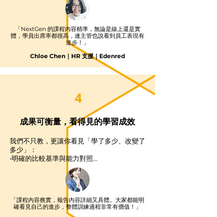
Webex）

•數位自學與混合式學習（eLearning + 實
體）

「NextGen 的課程內容精準，無論是線上還是實
•一對一溝通教練（線上／面對面皆可）
體，學員出席率都很高，連主管也說看到員工表現有
進步！」
Chloe Chen｜HR 支援｜Edenred
4
成果可衡量，看得見的學習成效
我們不只教，更讓你看見「學了多少、改變了
多少」：

•明確的比較基準與能力對照

•完整的表現數據與回饋報告

•培訓前培訓後成果清楚呈現
「課程內容務實，報告內容詳細又具體。大家都能明
確看見自己的進步，整體訓練過程非常有價值！」