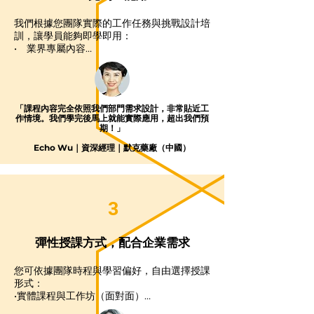
我們根據您團隊實際的工作任務與挑戰設計培
訓，讓學員能夠即學即用：

•　業界專屬內容

•　情境式實戰演練

•　結構化溝通框架
「課程內容完全依照我們部門需求設計，非常貼近工
作情境。我們學完後馬上就能實際應用，超出我們預
期！」
Echo Wu｜資深經理｜默克藥廠（中國）
3
彈性授課方式，配合企業需求
您可依據團隊時程與學習偏好，自由選擇授課
形式：

•實體課程與工作坊（面對面）

•線上課程與網路研討會（Zoom / Teams / 