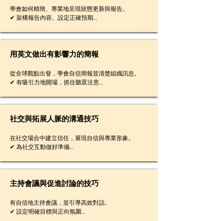
學會如何精簡、專業地呈現狀態更新與報告。

✔ 架構報告內容、設定正確預期

✔ 使用清楚、主動的語言

✔ 明確說明目標與成果

✔ 匯報進展與挑戰

✔ 傳達支援需求與資源配置
用英文做出有影響力的簡報
從全球觀點出發，學會自信簡報並清楚組織訊息。

✔ 有吸引力地開場，抓住聽眾注意

✔ 有邏輯地組織訊息

✔ 換位思考，從聽眾角度溝通

✔ 有力收尾，強化重點印象
社交與拓展人脈的溝通技巧
在社交場合中建立信任，展現自信與專業形象。

✔ 為社交互動做好準備

✔ 自然引導並參與對話

✔ 建立連結，留下好印象

✔ 將寒暄轉為商務對話
主持會議與促進討論的技巧
有自信地主持會議，並引導高效對話。

✔ 設定明確目標與正向氛圍

✔ 聚焦重點、避免偏題
