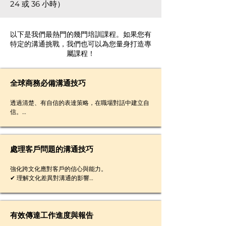
24 或 36 小時）
以下是我們最熱門的幾門培訓課程。如果您有
特定的溝通挑戰，我們也可以為您量身打造專
屬課程！
全球商務必備溝通技巧
透過清楚、有自信的表達策略，在職場對話中建立自
信。

✔ 自信回答問題

✔ 應對挑戰情境與難題

✔ 釐清資訊，避免誤解

✔ 運用有效溝通策略
處理客戶問題的溝通技巧
強化跨文化應對客戶的信心與能力。

✔ 理解文化差異對溝通的影響

✔ 避免常見溝通誤解

✔ 掌握清楚的對話架構

✔ 協商需求、設定雙方期待

✔ 適時禮貌地拒絕
有效傳達工作進度與報告