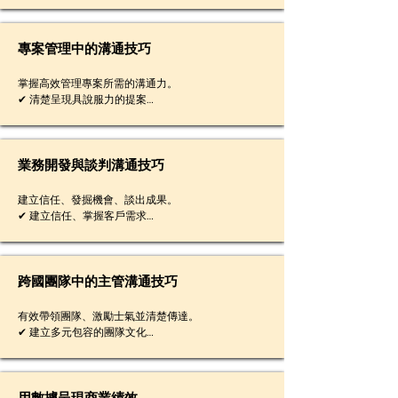
✔ 鼓勵參與、整合不同觀點

✔ 有效收尾會議內容
專案管理中的溝通技巧
掌握高效管理專案所需的溝通力。

✔ 清楚呈現具說服力的提案

✔ 定義明確目標與時程

✔ 定期更新專案進度

✔ 傳達預算與財務狀況

✔ 呈現具體專案成果報告
業務開發與談判溝通技巧
建立信任、發掘機會、談出成果。

✔ 建立信任、掌握客戶需求

✔ 提出具說服力的提案

✔ 處理異議、引導溝通進程

✔ 整合共識、引導對話節奏
跨國團隊中的主管溝通技巧
有效帶領團隊、激勵士氣並清楚傳達。

✔ 建立多元包容的團隊文化

✔ 自信領導團隊討論

✔ 有效進行一對一會議

✔ 給予具建設性的回饋