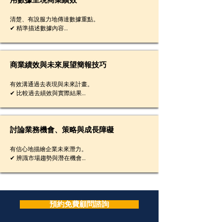
用數據呈現商業績效
清楚、有說服力地傳達數據重點。

✔ 精準描述數據內容

✔ 有條理地呈現趨勢與比較

✔ 使用專業財務用語提升可信度

✔ 突出數據中關鍵洞察
商業績效與未來展望簡報技巧
有效溝通過去表現與未來計畫。

✔ 比較過去績效與實際結果

✔ 清楚說明未來目標與預測

✔ 合理說明成長策略

✔ 描述如何實現業務目標
討論業務機會、策略與成長障礙
有信心地描繪企業未來潛力。

✔ 辨識市場趨勢與潛在機會

✔ 討論成長策略

✔ 指出可能的成長瓶頸

✔ 分析市場條件的影響
預約免費顧問諮詢