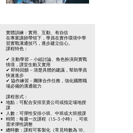
實體訓練：實用、互動、有自信
在專業講師帶領下，學員在實作環境中學
習實戰溝通技巧，逐步建立信心。
課程特色：
✔ 主動學習 – 小組討論、角色扮演與實戰
情境，課堂生動又實用
✔ 即時回饋 – 清楚具體的建議，幫助學員
快速進步
✔ 協作練習 – 團隊合作任務，強化國際職
場必備的溝通能力
課程形式：
地點：可配合安排至貴公司或指定場地授
課
人數：可彈性安排小班、中班或大班授課
時間：每週一次課程（1.5–3 小時），可依
需求彈性調整
總時數：課程可客製化（常見時數為 18、