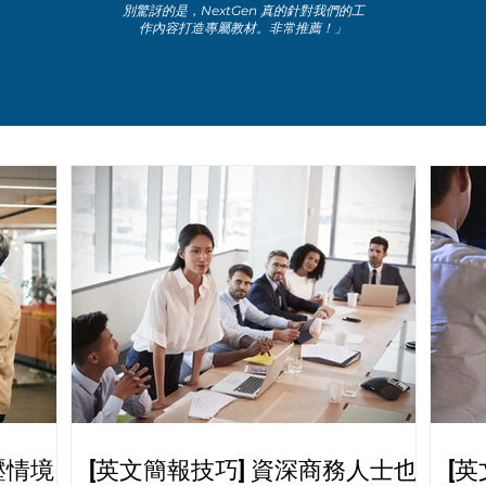
別驚訝的是，NextGen 真的針對我們的工
作內容打造專屬教材。非常推薦！」
壓情境
[英文簡報技巧] 資深商務人士也
[