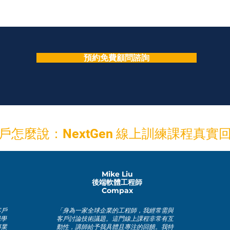
✔ 清楚說明未來目標與預測

✔ 
✔ 合理說明成長策略

✔ 
✔ 描述如何實現業務目標
✔
預約免費顧問諮詢
戶怎麼說：NextGen 線上訓練課程真實
Mike Liu
後端軟體工程師
Compax
客戶
「身為一家全球企業的工程師，我經常需與
我學
客戶討論技術議題。這門線上課程非常有互
專業
動性，講師給予我具體且專注的回饋。我特