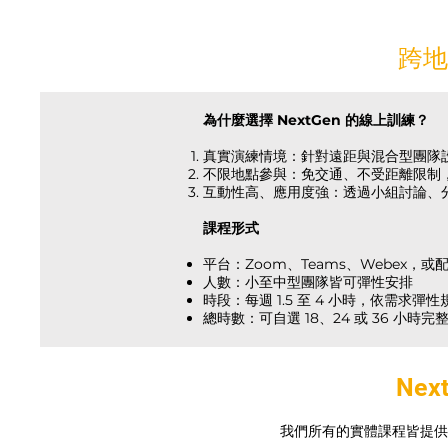
跨地
為什麼選擇 NextGen 的線上訓練？
真實演練情境：針對遠距與混合型團隊
不限地點參與：免交通、不受距離限制
互動性高、應用度強：透過小組討論、
課程形式
平台：Zoom、Teams、Webex，
人數：小至中型團隊皆可彈性安排
時段：每週 1.5 至 4 小時，依需求彈性
總時數：可自選 18、24 或 36 小時完
Ne
我們所有的實體課程皆提供