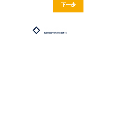
下一步
關於我們
我們的服務
為什麼選
擇 NextGen
專屬客製化訓練
成功案例分享
常見
見證分享
問答
我們的課程
實體課程 F2F
培訓工作坊
網路研討會
混合式學習方案
線上自我學習
一對一教練課程
學習資源