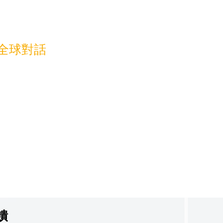
導全球對話
饋