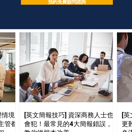
預約免費顧問諮詢
壓情境
[英文簡報技巧] 資深商務人士也
[
主管都
會犯！最常見的4大簡報錯誤，
更