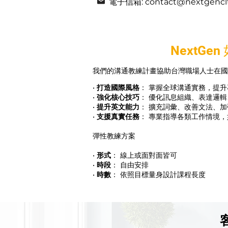
電子信箱: contact@nextgencl
NextG
我們的溝通教練計畫協助台灣職場人士在國
•
打造國際風格
： 掌握全球溝通實務，提
•
強化核心技巧
： 優化訊息組織、表達邏
•
提升英文能力
： 擴充詞彙、改善文法、
•
支援真實任務
： 專業指導各類工作情境
彈性教練方案
•
形式
： 線上或面對面皆可
•
時段
： 自由安排
•
時數
： 依照目標量身設計課程長度