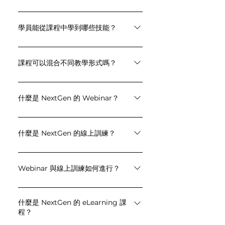
我們教學員如何使用清楚、專業且產業
相關的英文，提升專業度、減少誤會，
學員能從課程中學到哪些技能？
並更有說服力地溝通。
學員將能學會：• 自信地進行國際商務英
文溝通• 清楚表達、有效組織訊息• 理解
課程可以混合不同教學形式嗎？
並適應不同文化背景• 用專業英文建立信
可以。我們提供混成式學習方案，結合
任與影響力
實體課程、線上課程與自學內容，打造
什麼是 NextGen 的 Webinar？
靈活又有效的學習體驗。
Webinar 是由講師線上帶領的即時課
程，幫助職場人士提升跨文化溝通與實
什麼是 NextGen 的線上訓練？
用英文技巧。
線上訓練是由講師帶領的互動式課程，
透過真實工作情境練習與個別回饋，強
Webinar 與線上訓練如何進行？
化全球商務溝通能力。
課程會透過 Microsoft Teams、
Zoom、Webex 或您慣用的平台進行，
什麼是 NextGen 的 eLearning 課
程？
學員可從任何地點加入。