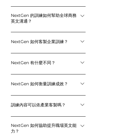
學 eLearning、混成式學習（Blended
我們的課程專為台灣職場人士設計，特
Learning），以及培訓教練（可選面對
別是需要與國際同事、客戶或合作夥伴
NextGen 的訓練如何幫助全球商務
面或線上）。
英文溝通？
溝通的專業人士。
我們聚焦三大面向：跨文化溝通技巧、
有效表達能力，以及專業英文應用，幫
NextGen 如何客製企業訓練？
助學員克服文化差異、自信開口，並使
課程開始前，我們會進行需求訪談、學
用清楚、專業的語言。
員分析及真實業務情境評估，確保課程
NextGen 有什麼不同？
設計貼近實際工作需求。
我們的訓練強調實用與產業相關，內容
以真實商務情境為主，搭配清楚的溝通
NextGen 如何衡量訓練成效？
框架，幫助學員解決實際問題，並達到
我們透過情境式評量、溝通能力指標與
可衡量的成果。
工作表現數據，來追蹤學員能否在實務
訓練內容可以依產業客製嗎？
中應用新技能。
可以。我們會設計符合各產業的專屬訓
練內容，讓學員能直接應用在日常工作
NextGen 如何協助提升職場英文能
力？
中。